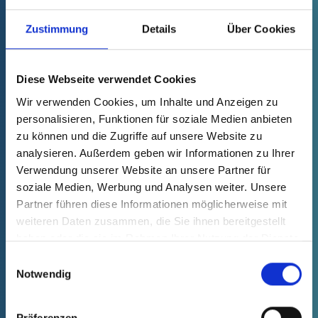
Ausbildung zum Kaufmann für
Digitalisierungsmanagement (m/w/d)
Zustimmung
Details
Über Cookies
Ausbildung zum Kaufmann im E-Commerce (m/w/d)
Diese Webseite verwendet Cookies
Ausbildung zum Kunststoff- und Kautschuktechnologen
(m/w/d)
Wir verwenden Cookies, um Inhalte und Anzeigen zu
personalisieren, Funktionen für soziale Medien anbieten
Ausbildung zum Mechatroniker (m/w/d)
zu können und die Zugriffe auf unsere Website zu
analysieren. Außerdem geben wir Informationen zu Ihrer
Ausbildung zum Werkzeugmechaniker (m/w/d)
Verwendung unserer Website an unsere Partner für
Fachrichtung Formtechnik
soziale Medien, Werbung und Analysen weiter. Unsere
Partner führen diese Informationen möglicherweise mit
Aushilfskraft zur Überbrückung (m/w/d)
weiteren Daten zusammen, die Sie ihnen bereitgestellt
haben oder die sie im Rahmen Ihrer Nutzung der Dienste
Business Development Manager Asien (m/w/d)
gesammelt haben.
Einwilligungsauswahl
Notwendig
1
2
3
4
Präferenzen